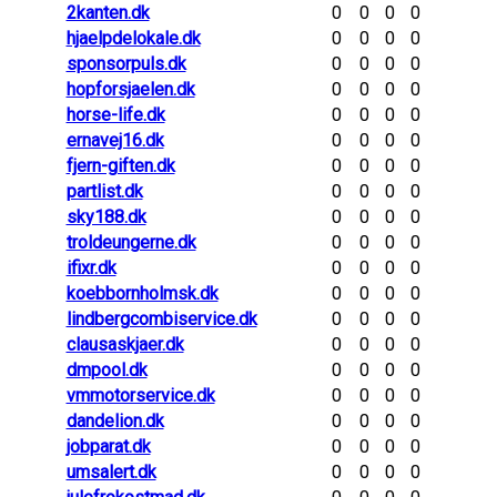
2kanten.dk
0
0
0
0
hjaelpdelokale.dk
0
0
0
0
sponsorpuls.dk
0
0
0
0
hopforsjaelen.dk
0
0
0
0
horse-life.dk
0
0
0
0
ernavej16.dk
0
0
0
0
fjern-giften.dk
0
0
0
0
partlist.dk
0
0
0
0
sky188.dk
0
0
0
0
troldeungerne.dk
0
0
0
0
ifixr.dk
0
0
0
0
koebbornholmsk.dk
0
0
0
0
lindbergcombiservice.dk
0
0
0
0
clausaskjaer.dk
0
0
0
0
dmpool.dk
0
0
0
0
vmmotorservice.dk
0
0
0
0
dandelion.dk
0
0
0
0
jobparat.dk
0
0
0
0
umsalert.dk
0
0
0
0