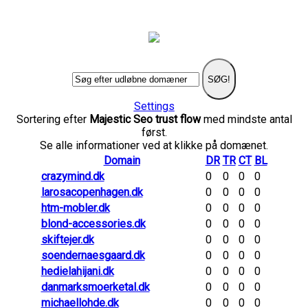
SØG!
Settings
Sortering efter
Majestic Seo trust flow
med mindste antal
først.
Se alle informationer ved at klikke på domænet.
Domain
DR
TR
CT
BL
crazymind.dk
0
0
0
0
larosacopenhagen.dk
0
0
0
0
htm-mobler.dk
0
0
0
0
blond-accessories.dk
0
0
0
0
skiftejer.dk
0
0
0
0
soendernaesgaard.dk
0
0
0
0
hedielahijani.dk
0
0
0
0
danmarksmoerketal.dk
0
0
0
0
michaellohde.dk
0
0
0
0