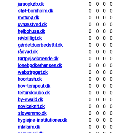
juraopkøb.dk
0
0
0
0
støt-bornholm.dk
0
0
0
0
mstunø.dk
0
0
0
0
uvnæstved.dk
0
0
0
0
højbohuse.dk
0
0
0
0
røvbilligt.dk
0
0
0
0
gørdetduerbedsttil.dk
0
0
0
0
rådvad.dk
0
0
0
0
tørtpejsebrænde.dk
0
0
0
0
lonebødkerhansen.dk
0
0
0
0
webstrøget.dk
0
0
0
0
hoortash.dk
0
0
0
0
hov-terapeut.dk
0
0
0
0
teiturskoubo.dk
0
0
0
0
by-ewald.dk
0
0
0
0
noviceknit.dk
0
0
0
0
slowammo.dk
0
0
0
0
hygiejne-institutioner.dk
0
0
0
0
mlalarm.dk
0
0
0
0