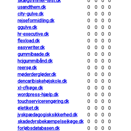
skægtrimmer-test.dk
0
0
0
0
usandthem.dk
0
0
0
0
city-gulve.dk
0
0
0
0
rejseformidling.dk
0
0
0
0
ggulve.dk
0
0
0
0
hr-executive.dk
0
0
0
0
flexload.dk
0
0
0
0
easywriter.dk
0
0
0
0
gummibaade.dk
0
0
0
0
hcjgummibånd.dk
0
0
0
0
reersø.dk
0
0
0
0
møderdergløder.dk
0
0
0
0
dencaribiskehøjskole.dk
0
0
0
0
xl-cfkøge.dk
0
0
0
0
wordpress-hjælp.dk
0
0
0
0
touchservicerengøring.dk
0
0
0
0
øletiket.dk
0
0
0
0
jyskpædagogisksikkerhed.dk
0
0
0
0
skadedyrsbekæmpelseikøge.dk
0
0
0
0
forløbsdatabasen.dk
0
0
0
0