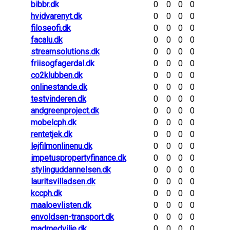
bibbr.dk
0
0
0
0
hvidvarenyt.dk
0
0
0
0
filoseofi.dk
0
0
0
0
facalu.dk
0
0
0
0
streamsolutions.dk
0
0
0
0
friisogfagerdal.dk
0
0
0
0
co2klubben.dk
0
0
0
0
onlinestande.dk
0
0
0
0
testvinderen.dk
0
0
0
0
andgreenproject.dk
0
0
0
0
mobelcph.dk
0
0
0
0
rentetjek.dk
0
0
0
0
lejfilmonlinenu.dk
0
0
0
0
impetuspropertyfinance.dk
0
0
0
0
stylinguddannelsen.dk
0
0
0
0
lauritsvilladsen.dk
0
0
0
0
kccph.dk
0
0
0
0
maaloevlisten.dk
0
0
0
0
envoldsen-transport.dk
0
0
0
0
madmedvilje.dk
0
0
0
0