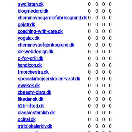
swclisten.dk
0
0
0
0
klogmedord.dk
0
0
0
0
cheminovasgamlefabriksgrund.dk
0
0
0
0
gejstr.dk
0
0
0
0
coaching-with-care.dk
0
0
0
0
yogalux.dk
0
0
0
0
cheminovasfabriksgrund.dk
0
0
0
0
dk-webdesign.dk
0
0
0
0
g-for-grill.dk
0
0
0
0
handicon.dk
0
0
0
0
fmorchestra.dk
0
0
0
0
specialarbejderskolen-vest.dk
0
0
0
0
swekok.dk
0
0
0
0
cbeauty-clara.dk
0
0
0
0
likedansk.dk
0
0
0
0
h2b-lifted.dk
0
0
0
0
classicstarclub.dk
0
0
0
0
ocinal.dk
0
0
0
0
striblokalarkiv.dk
0
0
0
0