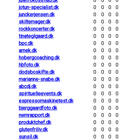
julefrokostmad.dk
0
0
0
0
jotun-specialist.dk
0
0
0
0
junckerjensen.dk
0
0
0
0
skiltemager.dk
0
0
0
0
rockkoncerter.dk
0
0
0
0
tinateglgaard.dk
0
0
0
0
bpc.dk
0
0
0
0
arnek.dk
0
0
0
0
hobergcoaching.dk
0
0
0
0
hbfoto.dk
0
0
0
0
dodsboskifte.dk
0
0
0
0
marianne-snabe.dk
0
0
0
0
abcdj.dk
0
0
0
0
spirituelleevents.dk
0
0
0
0
espressomaskinetest.dk
0
0
0
0
bjerggaardfoto.dk
0
0
0
0
nemrapport.dk
0
0
0
0
produktchef.dk
0
0
0
0
glutenfriliv.dk
0
0
0
0
sunsil.dk
0
0
0
0