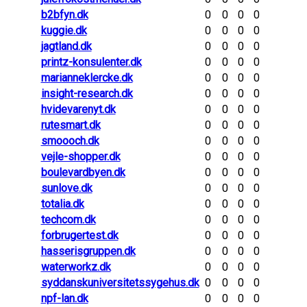
b2bfyn.dk
0
0
0
0
kuggie.dk
0
0
0
0
jagtland.dk
0
0
0
0
printz-konsulenter.dk
0
0
0
0
marianneklercke.dk
0
0
0
0
insight-research.dk
0
0
0
0
hvidevarenyt.dk
0
0
0
0
rutesmart.dk
0
0
0
0
smoooch.dk
0
0
0
0
vejle-shopper.dk
0
0
0
0
boulevardbyen.dk
0
0
0
0
sunlove.dk
0
0
0
0
totalia.dk
0
0
0
0
techcom.dk
0
0
0
0
forbrugertest.dk
0
0
0
0
hasserisgruppen.dk
0
0
0
0
waterworkz.dk
0
0
0
0
syddanskuniversitetssygehus.dk
0
0
0
0
npf-lan.dk
0
0
0
0