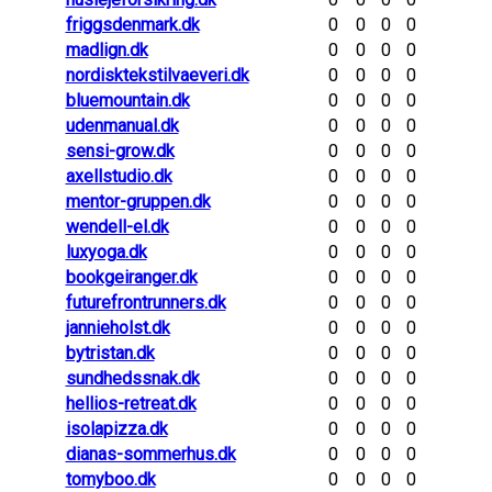
friggsdenmark.dk
0
0
0
0
madlign.dk
0
0
0
0
nordisktekstilvaeveri.dk
0
0
0
0
bluemountain.dk
0
0
0
0
udenmanual.dk
0
0
0
0
sensi-grow.dk
0
0
0
0
axellstudio.dk
0
0
0
0
mentor-gruppen.dk
0
0
0
0
wendell-el.dk
0
0
0
0
luxyoga.dk
0
0
0
0
bookgeiranger.dk
0
0
0
0
futurefrontrunners.dk
0
0
0
0
jannieholst.dk
0
0
0
0
bytristan.dk
0
0
0
0
sundhedssnak.dk
0
0
0
0
hellios-retreat.dk
0
0
0
0
isolapizza.dk
0
0
0
0
dianas-sommerhus.dk
0
0
0
0
tomyboo.dk
0
0
0
0