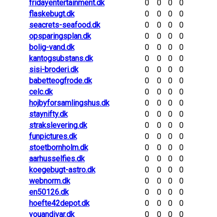
fridayentertainment.dk
0
0
0
0
flaskebugt.dk
0
0
0
0
seacrets-seafood.dk
0
0
0
0
opsparingsplan.dk
0
0
0
0
bolig-vand.dk
0
0
0
0
kantogsubstans.dk
0
0
0
0
sisi-broderi.dk
0
0
0
0
babetteogfrode.dk
0
0
0
0
celc.dk
0
0
0
0
hojbyforsamlingshus.dk
0
0
0
0
staynifty.dk
0
0
0
0
strakslevering.dk
0
0
0
0
funpictures.dk
0
0
0
0
stoetbornholm.dk
0
0
0
0
aarhusselfies.dk
0
0
0
0
koegebugt-astro.dk
0
0
0
0
webnorm.dk
0
0
0
0
en50126.dk
0
0
0
0
hoefte42depot.dk
0
0
0
0
youandivar.dk
0
0
0
0