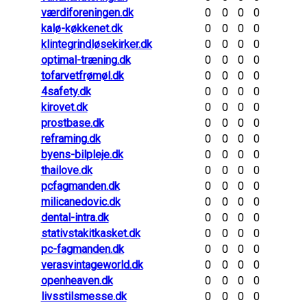
værdiforeningen.dk
0
0
0
0
kalø-køkkenet.dk
0
0
0
0
klintegrindløsekirker.dk
0
0
0
0
optimal-træning.dk
0
0
0
0
tofarvetfrømøl.dk
0
0
0
0
4safety.dk
0
0
0
0
kirovet.dk
0
0
0
0
prostbase.dk
0
0
0
0
reframing.dk
0
0
0
0
byens-bilpleje.dk
0
0
0
0
thailove.dk
0
0
0
0
pcfagmanden.dk
0
0
0
0
milicanedovic.dk
0
0
0
0
dental-intra.dk
0
0
0
0
stativstakitkasket.dk
0
0
0
0
pc-fagmanden.dk
0
0
0
0
verasvintageworld.dk
0
0
0
0
openheaven.dk
0
0
0
0
livsstilsmesse.dk
0
0
0
0