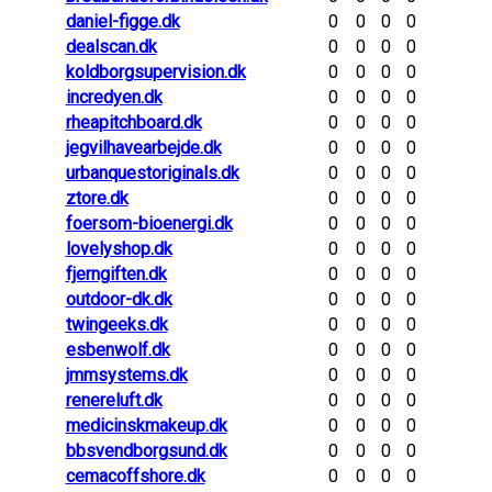
daniel-figge.dk
0
0
0
0
dealscan.dk
0
0
0
0
koldborgsupervision.dk
0
0
0
0
incredyen.dk
0
0
0
0
rheapitchboard.dk
0
0
0
0
jegvilhavearbejde.dk
0
0
0
0
urbanquestoriginals.dk
0
0
0
0
ztore.dk
0
0
0
0
foersom-bioenergi.dk
0
0
0
0
lovelyshop.dk
0
0
0
0
fjerngiften.dk
0
0
0
0
outdoor-dk.dk
0
0
0
0
twingeeks.dk
0
0
0
0
esbenwolf.dk
0
0
0
0
jmmsystems.dk
0
0
0
0
renereluft.dk
0
0
0
0
medicinskmakeup.dk
0
0
0
0
bbsvendborgsund.dk
0
0
0
0
cemacoffshore.dk
0
0
0
0