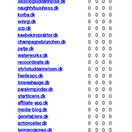
sexologiuddannelse.dk
0
0
0
0
naughtybusiness.dk
0
0
0
0
korba.dk
0
0
0
0
winrgi.dk
0
0
0
0
xcp.dk
0
0
0
0
kaebekiropraktor.dk
0
0
0
0
champagnebrunchen.dk
0
0
0
0
petje.dk
0
0
0
0
waterworks.dk
0
0
0
0
recoordinate.dk
0
0
0
0
stylistuddannelsen.dk
0
0
0
0
faellespc.dk
0
0
0
0
loneaahauge.dk
0
0
0
0
paralympicday.dk
0
0
0
0
startlicens.dk
0
0
0
0
affiliate-app.dk
0
0
0
0
media-blog.dk
0
0
0
0
genetablere.dk
0
0
0
0
actioncaller.dk
0
0
0
0
lennieogjonas.dk
0
0
0
0