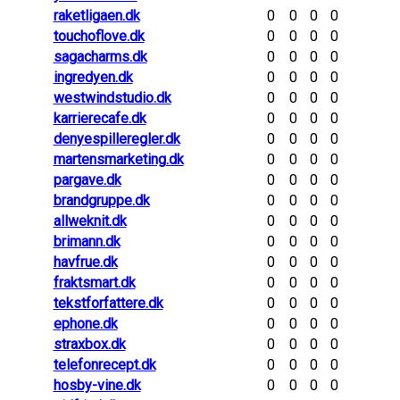
raketligaen.dk
0
0
0
0
touchoflove.dk
0
0
0
0
sagacharms.dk
0
0
0
0
ingredyen.dk
0
0
0
0
westwindstudio.dk
0
0
0
0
karrierecafe.dk
0
0
0
0
denyespilleregler.dk
0
0
0
0
martensmarketing.dk
0
0
0
0
pargave.dk
0
0
0
0
brandgruppe.dk
0
0
0
0
allweknit.dk
0
0
0
0
brimann.dk
0
0
0
0
havfrue.dk
0
0
0
0
fraktsmart.dk
0
0
0
0
tekstforfattere.dk
0
0
0
0
ephone.dk
0
0
0
0
straxbox.dk
0
0
0
0
telefonrecept.dk
0
0
0
0
hosby-vine.dk
0
0
0
0