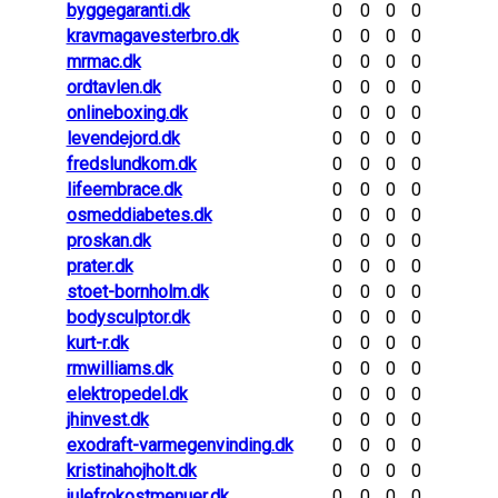
byggegaranti.dk
0
0
0
0
kravmagavesterbro.dk
0
0
0
0
mrmac.dk
0
0
0
0
ordtavlen.dk
0
0
0
0
onlineboxing.dk
0
0
0
0
levendejord.dk
0
0
0
0
fredslundkom.dk
0
0
0
0
lifeembrace.dk
0
0
0
0
osmeddiabetes.dk
0
0
0
0
proskan.dk
0
0
0
0
prater.dk
0
0
0
0
stoet-bornholm.dk
0
0
0
0
bodysculptor.dk
0
0
0
0
kurt-r.dk
0
0
0
0
rmwilliams.dk
0
0
0
0
elektropedel.dk
0
0
0
0
jhinvest.dk
0
0
0
0
exodraft-varmegenvinding.dk
0
0
0
0
kristinahojholt.dk
0
0
0
0
julefrokostmenuer.dk
0
0
0
0