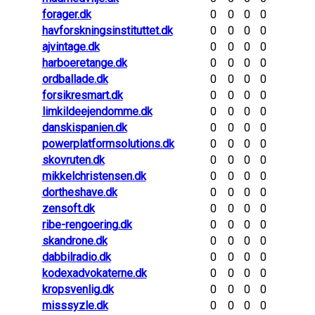
forager.dk
0
0
0
0
havforskningsinstituttet.dk
0
0
0
0
ajvintage.dk
0
0
0
0
harboeretange.dk
0
0
0
0
ordballade.dk
0
0
0
0
forsikresmart.dk
0
0
0
0
limkildeejendomme.dk
0
0
0
0
danskispanien.dk
0
0
0
0
powerplatformsolutions.dk
0
0
0
0
skovruten.dk
0
0
0
0
mikkelchristensen.dk
0
0
0
0
dortheshave.dk
0
0
0
0
zensoft.dk
0
0
0
0
ribe-rengoering.dk
0
0
0
0
skandrone.dk
0
0
0
0
dabbilradio.dk
0
0
0
0
kodexadvokaterne.dk
0
0
0
0
kropsvenlig.dk
0
0
0
0
misssyzle.dk
0
0
0
0