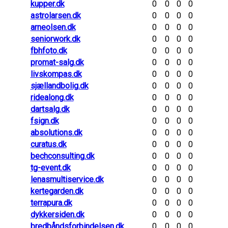
kupper.dk
0
0
0
0
astrolarsen.dk
0
0
0
0
arneolsen.dk
0
0
0
0
seniorwork.dk
0
0
0
0
fbhfoto.dk
0
0
0
0
promat-salg.dk
0
0
0
0
livskompas.dk
0
0
0
0
sjællandbolig.dk
0
0
0
0
ridealong.dk
0
0
0
0
dartsalg.dk
0
0
0
0
fsign.dk
0
0
0
0
absolutions.dk
0
0
0
0
curatus.dk
0
0
0
0
bechconsulting.dk
0
0
0
0
tg-event.dk
0
0
0
0
lenasmultiservice.dk
0
0
0
0
kertegarden.dk
0
0
0
0
terrapura.dk
0
0
0
0
dykkersiden.dk
0
0
0
0
bredbåndsforbindelsen.dk
0
0
0
0