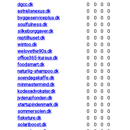
dgcc.dk
0
0
0
0
astralisnexus.dk
0
0
0
0
byggeserviceplus.dk
0
0
0
0
soulfulness.dk
0
0
0
0
silkeborggaver.dk
0
0
0
0
reptilhuset.dk
0
0
0
0
wintoo.dk
0
0
0
0
welovethe90s.dk
0
0
0
0
office365-kursus.dk
0
0
0
0
foodsmart.dk
0
0
0
0
naturlig-shampoo.dk
0
0
0
0
soendagskaffe.dk
0
0
0
0
minmastermind.dk
0
0
0
0
kodexadvokater.dk
0
0
0
0
jyderupfonden.dk
0
0
0
0
startupindenmark.dk
0
0
0
0
sommersolen.dk
0
0
0
0
fisketure.dk
0
0
0
0
solariboost.dk
0
0
0
0