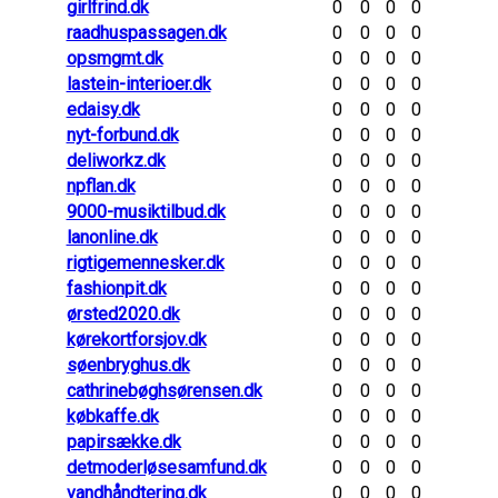
girlfrind.dk
0
0
0
0
raadhuspassagen.dk
0
0
0
0
opsmgmt.dk
0
0
0
0
lastein-interioer.dk
0
0
0
0
edaisy.dk
0
0
0
0
nyt-forbund.dk
0
0
0
0
deliworkz.dk
0
0
0
0
npflan.dk
0
0
0
0
9000-musiktilbud.dk
0
0
0
0
lanonline.dk
0
0
0
0
rigtigemennesker.dk
0
0
0
0
fashionpit.dk
0
0
0
0
ørsted2020.dk
0
0
0
0
kørekortforsjov.dk
0
0
0
0
søenbryghus.dk
0
0
0
0
cathrinebøghsørensen.dk
0
0
0
0
købkaffe.dk
0
0
0
0
papirsække.dk
0
0
0
0
detmoderløsesamfund.dk
0
0
0
0
vandhåndtering.dk
0
0
0
0