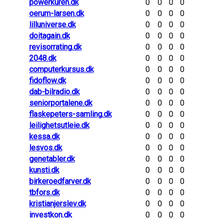
powerkuren.dk
0
0
0
0
oerum-larsen.dk
0
0
0
0
lilluniverse.dk
0
0
0
0
doitagain.dk
0
0
0
0
revisorrating.dk
0
0
0
0
2048.dk
0
0
0
0
computerkursus.dk
0
0
0
0
fidoflow.dk
0
0
0
0
dab-bilradio.dk
0
0
0
0
seniorportalene.dk
0
0
0
0
flaskepeters-samling.dk
0
0
0
0
leilighetsutleie.dk
0
0
0
0
kessa.dk
0
0
0
0
lesvos.dk
0
0
0
0
genetabler.dk
0
0
0
0
kunsti.dk
0
0
0
0
birkeroedfarver.dk
0
0
0
0
tbfors.dk
0
0
0
0
kristianjerslev.dk
0
0
0
0
investkon.dk
0
0
0
0