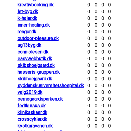
kreativbooking.dk
0
0
0
0
let-byg.dk
0
0
0
0
k-haler.dk
0
0
0
0
inner-healing.dk
0
0
0
0
rengor.dk
0
0
0
0
outdoor-pleasure.dk
0
0
0
0
ag13byg.dk
0
0
0
0
conniolesen.dk
0
0
0
0
easywebbutik.dk
0
0
0
0
skibshoejgaard.dk
0
0
0
0
hasseris-gruppen.dk
0
0
0
0
skibhoejgaard.dk
0
0
0
0
syddanskuniversitetshospital.dk
0
0
0
0
valg2019.dk
0
0
0
0
oernegaardsparken.dk
0
0
0
0
fedtkursus.dk
0
0
0
0
klinikaskaer.dk
0
0
0
0
crosscykler.dk
0
0
0
0
kystkaravanen.dk
0
0
0
0