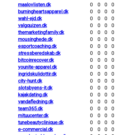
maalovlisten.dk
0
0
0
0
burningheartsapparel.dk
0
0
0
0
wahl-ejd.dk
0
0
0
0
valgquizen.dk
0
0
0
0
themarketingfamily.dk
0
0
0
0
mousinghede.dk
0
0
0
0
esportcoaching.dk
0
0
0
0
stressberedskab.dk
0
0
0
0
bitcoinrecover.dk
0
0
0
0
younite-apparel.dk
0
0
0
0
ingridskulidottir.dk
0
0
0
0
city-hunt.dk
0
0
0
0
slotsbyens-it.dk
0
0
0
0
kajakdating.dk
0
0
0
0
vandafledning.dk
0
0
0
0
team365.dk
0
0
0
0
mituucenter.dk
0
0
0
0
tunebeautyclinique.dk
0
0
0
0
e-commercial.dk
0
0
0
0