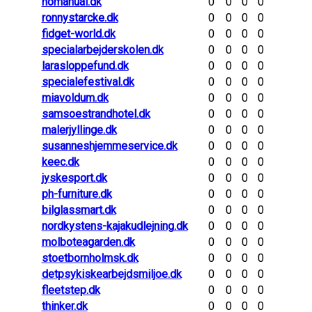
nomanual.dk
0
0
0
0
ronnystarcke.dk
0
0
0
0
fidget-world.dk
0
0
0
0
specialarbejderskolen.dk
0
0
0
0
larasloppefund.dk
0
0
0
0
specialefestival.dk
0
0
0
0
miavoldum.dk
0
0
0
0
samsoestrandhotel.dk
0
0
0
0
malerjyllinge.dk
0
0
0
0
susanneshjemmeservice.dk
0
0
0
0
keec.dk
0
0
0
0
jyskesport.dk
0
0
0
0
ph-furniture.dk
0
0
0
0
bilglassmart.dk
0
0
0
0
nordkystens-kajakudlejning.dk
0
0
0
0
molboteagarden.dk
0
0
0
0
stoetbornholmsk.dk
0
0
0
0
detpsykiskearbejdsmiljoe.dk
0
0
0
0
fleetstep.dk
0
0
0
0
thinker.dk
0
0
0
0