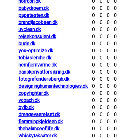
norrcon.dk
0
0
0
0
babydroem.dk
0
0
0
0
papetesten.dk
0
0
0
0
brandtjacobsen.dk
0
0
0
0
uvclean.dk
0
0
0
0
rejsekonsulent.dk
0
0
0
0
buds.dk
0
0
0
0
you-optimize.dk
0
0
0
0
tobiaslerche.dk
0
0
0
0
nemfjernvarme.dk
0
0
0
0
danskprivatforsikring.dk
0
0
0
0
fotografandersbergh.dk
0
0
0
0
designinghumantechnologies.dk
0
0
0
0
copyfighter.dk
0
0
0
0
vcoach.dk
0
0
0
0
byib.dk
0
0
0
0
drengevaerelset.dk
0
0
0
0
flemmingkjeldsen.dk
0
0
0
0
thebalanceoflife.dk
0
0
0
0
whiskytaksator.dk
0
0
0
0