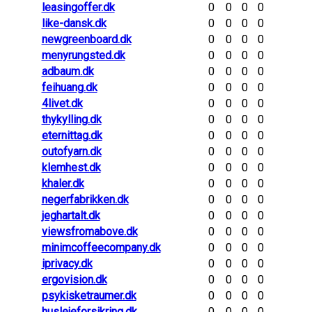
leasingoffer.dk
0
0
0
0
like-dansk.dk
0
0
0
0
newgreenboard.dk
0
0
0
0
menyrungsted.dk
0
0
0
0
adbaum.dk
0
0
0
0
feihuang.dk
0
0
0
0
4livet.dk
0
0
0
0
thykylling.dk
0
0
0
0
eternittag.dk
0
0
0
0
outofyarn.dk
0
0
0
0
klemhest.dk
0
0
0
0
khaler.dk
0
0
0
0
negerfabrikken.dk
0
0
0
0
jeghartalt.dk
0
0
0
0
viewsfromabove.dk
0
0
0
0
minimcoffeecompany.dk
0
0
0
0
iprivacy.dk
0
0
0
0
ergovision.dk
0
0
0
0
psykisketraumer.dk
0
0
0
0
huslejeforsikring.dk
0
0
0
0