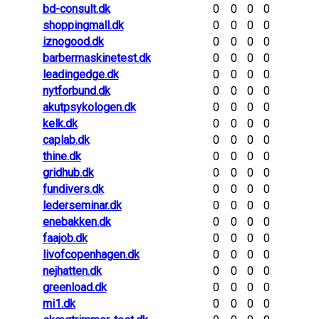
bd-consult.dk
0
0
0
0
shoppingmall.dk
0
0
0
0
iznogood.dk
0
0
0
0
barbermaskinetest.dk
0
0
0
0
leadingedge.dk
0
0
0
0
nytforbund.dk
0
0
0
0
akutpsykologen.dk
0
0
0
0
kelk.dk
0
0
0
0
caplab.dk
0
0
0
0
thine.dk
0
0
0
0
gridhub.dk
0
0
0
0
fundivers.dk
0
0
0
0
lederseminar.dk
0
0
0
0
enebakken.dk
0
0
0
0
faajob.dk
0
0
0
0
livofcopenhagen.dk
0
0
0
0
nejhatten.dk
0
0
0
0
greenload.dk
0
0
0
0
mi1.dk
0
0
0
0