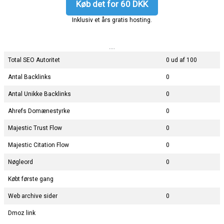
Køb det for 60 DKK
Inklusiv et års gratis hosting.
....
Total SEO Autoritet
0 ud af 100
Antal Backlinks
0
Antal Unikke Backlinks
0
Ahrefs Domænestyrke
0
Majestic Trust Flow
0
Majestic Citation Flow
0
Nøgleord
0
Købt første gang
Web archive sider
0
Dmoz link