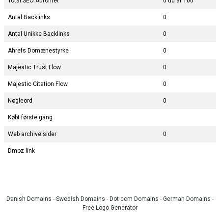
Total SEO Autoritet
0 ud af 100
Antal Backlinks
0
Antal Unikke Backlinks
0
Ahrefs Domænestyrke
0
Majestic Trust Flow
0
Majestic Citation Flow
0
Nøgleord
0
Købt første gang
Web archive sider
0
Dmoz link
Danish Domains
-
Swedish Domains
-
Dot com Domains
-
German Domains
-
Free Logo Generator