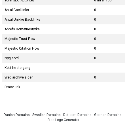
Total SEO Autoritet
0 ud af 100
Antal Backlinks
0
Antal Unikke Backlinks
0
Ahrefs Domænestyrke
0
Majestic Trust Flow
0
Majestic Citation Flow
0
Nøgleord
0
Købt første gang
Web archive sider
0
Dmoz link
Danish Domains
-
Swedish Domains
-
Dot com Domains
-
German Domains
-
Free Logo Generator