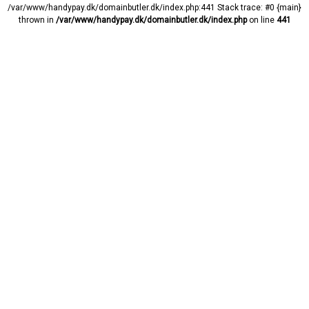
/var/www/handypay.dk/domainbutler.dk/index.php:441 Stack trace: #0 {main}
thrown in
/var/www/handypay.dk/domainbutler.dk/index.php
on line
441