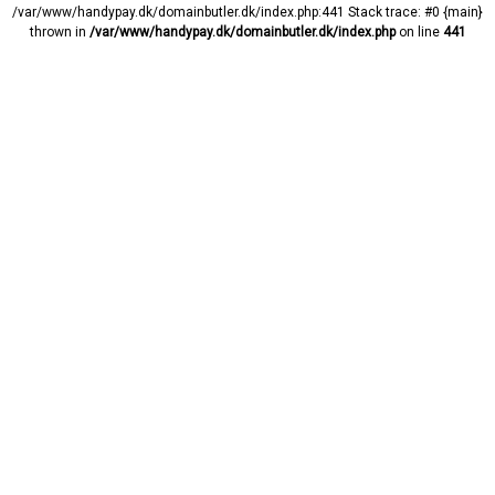
/var/www/handypay.dk/domainbutler.dk/index.php:441 Stack trace: #0 {main}
thrown in
/var/www/handypay.dk/domainbutler.dk/index.php
on line
441