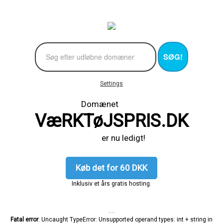
SØG!
Settings
Domænet
VæRKTøJSPRIS.DK
er nu ledigt!
Køb det for 60 DKK
Inklusiv et års gratis hosting.
....
Fatal error
: Uncaught TypeError: Unsupported operand types: int + string in