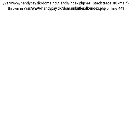
/var/www/handypay.dk/domainbutler.dk/index.php:441 Stack trace: #0 {main}
thrown in
/var/www/handypay.dk/domainbutler.dk/index.php
on line
441