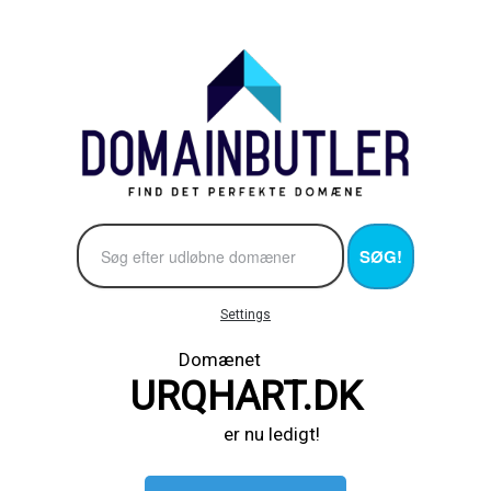
SØG!
Settings
Domænet
URQHART.DK
er nu ledigt!