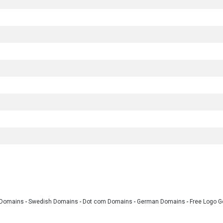
 Domains
-
Swedish Domains
-
Dot com Domains
-
German Domains
-
Free Logo G