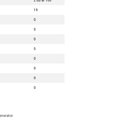
2 ud af 100
19
0
0
0
5
0
0
0
0
enerator