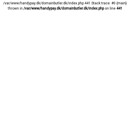
/var/www/handypay.dk/domainbutler.dk/index.php:441 Stack trace: #0 {main}
thrown in
/var/www/handypay.dk/domainbutler.dk/index.php
on line
441