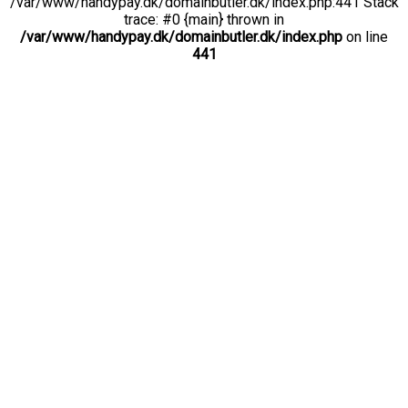
/var/www/handypay.dk/domainbutler.dk/index.php:441 Stack
trace: #0 {main} thrown in
/var/www/handypay.dk/domainbutler.dk/index.php
on line
441