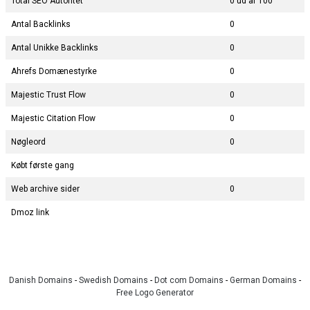
Total SEO Autoritet
0 ud af 100
Antal Backlinks
0
Antal Unikke Backlinks
0
Ahrefs Domænestyrke
0
Majestic Trust Flow
0
Majestic Citation Flow
0
Nøgleord
0
Købt første gang
Web archive sider
0
Dmoz link
Danish Domains
-
Swedish Domains
-
Dot com Domains
-
German Domains
-
Free Logo Generator