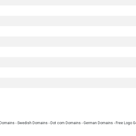
 Domains
-
Swedish Domains
-
Dot com Domains
-
German Domains
-
Free Logo G