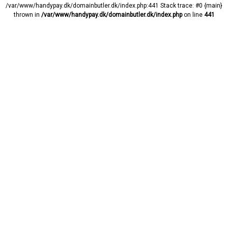
/var/www/handypay.dk/domainbutler.dk/index.php:441 Stack trace: #0 {main}
thrown in
/var/www/handypay.dk/domainbutler.dk/index.php
on line
441