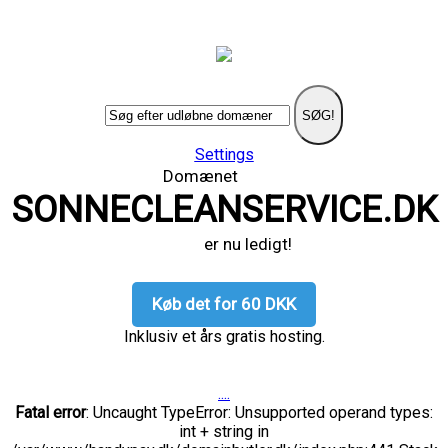
SØG!
Settings
Domænet
SONNECLEANSERVICE.DK
er nu ledigt!
Køb det for 60 DKK
Inklusiv et års gratis hosting.
....
Fatal error
: Uncaught TypeError: Unsupported operand types:
int + string in