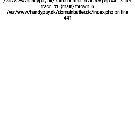
/var/www/handypay.dk/domainbutler.dk/index.php:441 Stack
trace: #0 {main} thrown in
/var/www/handypay.dk/domainbutler.dk/index.php
on line
441