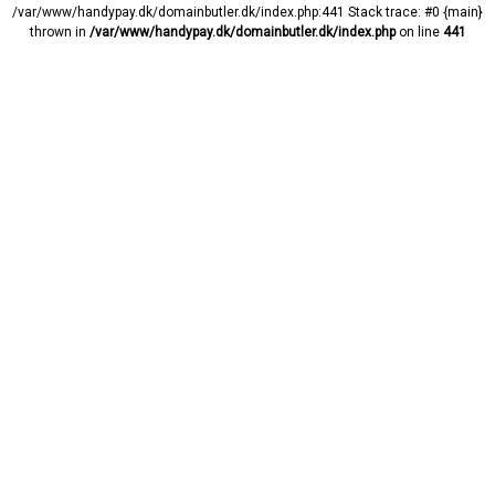
/var/www/handypay.dk/domainbutler.dk/index.php:441 Stack trace: #0 {main}
thrown in
/var/www/handypay.dk/domainbutler.dk/index.php
on line
441