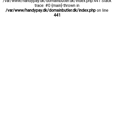
/var/www/handypay.dk/domainbutler.dk/index.php:441 Stack
trace: #0 {main} thrown in
/var/www/handypay.dk/domainbutler.dk/index.php
on line
441