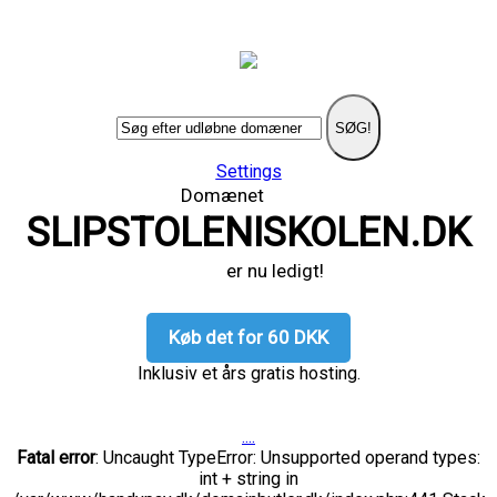
SØG!
Settings
Domænet
SLIPSTOLENISKOLEN.DK
er nu ledigt!
Køb det for 60 DKK
Inklusiv et års gratis hosting.
....
Fatal error
: Uncaught TypeError: Unsupported operand types:
int + string in