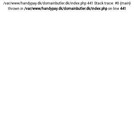
/var/www/handypay.dk/domainbutler.dk/index.php:441 Stack trace: #0 {main}
thrown in
/var/www/handypay.dk/domainbutler.dk/index.php
on line
441