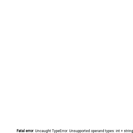
Fatal error
: Uncaught TypeError: Unsupported operand types: int + stri