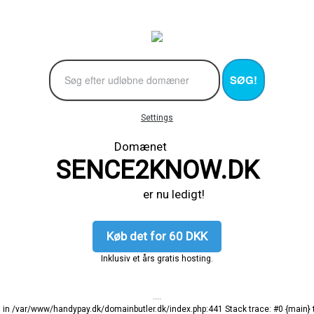
SØG!
Settings
Domænet
SENCE2KNOW.DK
er nu ledigt!
Køb det for 60 DKK
Inklusiv et års gratis hosting.
....
ng in /var/www/handypay.dk/domainbutler.dk/index.php:441 Stack trace: #0 {main}