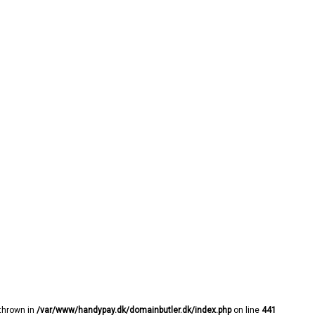
 thrown in
/var/www/handypay.dk/domainbutler.dk/index.php
on line
441