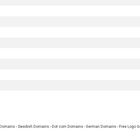
 Domains
-
Swedish Domains
-
Dot com Domains
-
German Domains
-
Free Logo G