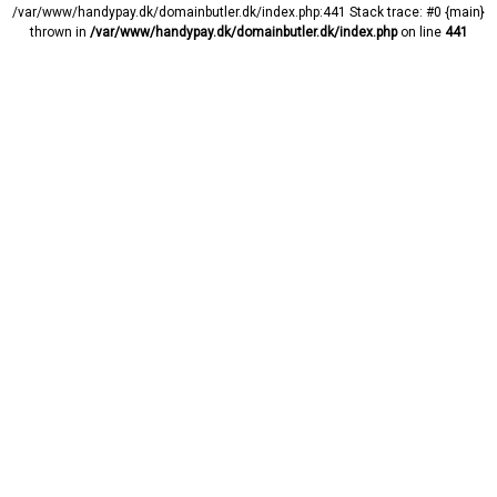
/var/www/handypay.dk/domainbutler.dk/index.php:441 Stack trace: #0 {main}
thrown in
/var/www/handypay.dk/domainbutler.dk/index.php
on line
441