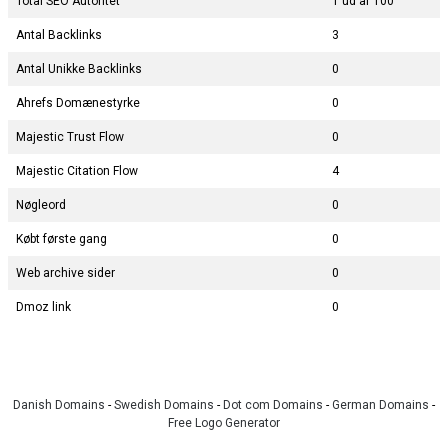
Total SEO Autoritet
1 ud af 100
Antal Backlinks
3
Antal Unikke Backlinks
0
Ahrefs Domænestyrke
0
Majestic Trust Flow
0
Majestic Citation Flow
4
Nøgleord
0
Købt første gang
0
Web archive sider
0
Dmoz link
0
Danish Domains
-
Swedish Domains
-
Dot com Domains
-
German Domains
-
Free Logo Generator