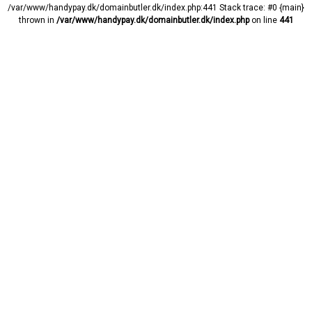
/var/www/handypay.dk/domainbutler.dk/index.php:441 Stack trace: #0 {main}
thrown in
/var/www/handypay.dk/domainbutler.dk/index.php
on line
441