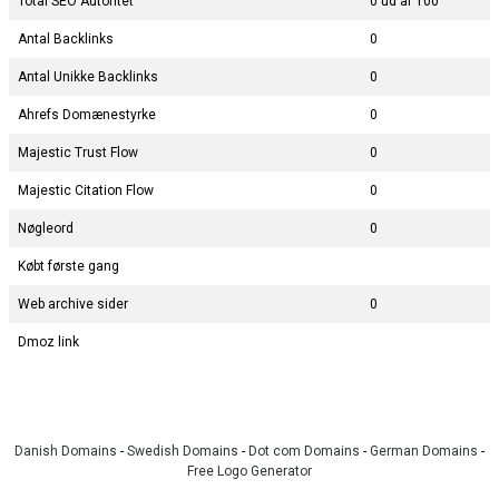
Total SEO Autoritet
0 ud af 100
Antal Backlinks
0
Antal Unikke Backlinks
0
Ahrefs Domænestyrke
0
Majestic Trust Flow
0
Majestic Citation Flow
0
Nøgleord
0
Købt første gang
Web archive sider
0
Dmoz link
Danish Domains
-
Swedish Domains
-
Dot com Domains
-
German Domains
-
Free Logo Generator