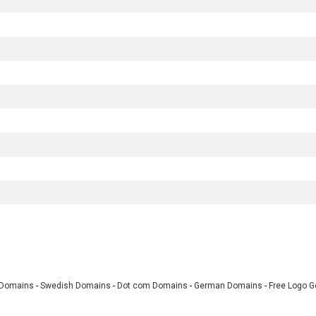
 Domains
-
Swedish Domains
-
Dot com Domains
-
German Domains
-
Free Logo G