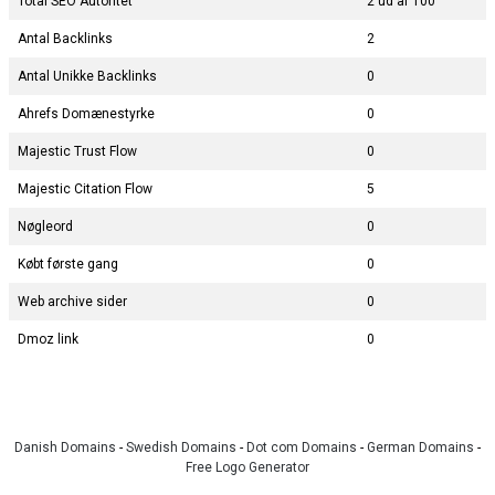
Total SEO Autoritet
2 ud af 100
Antal Backlinks
2
Antal Unikke Backlinks
0
Ahrefs Domænestyrke
0
Majestic Trust Flow
0
Majestic Citation Flow
5
Nøgleord
0
Købt første gang
0
Web archive sider
0
Dmoz link
0
Danish Domains
-
Swedish Domains
-
Dot com Domains
-
German Domains
-
Free Logo Generator