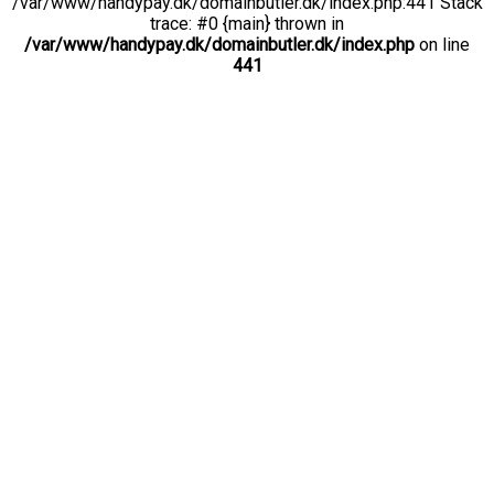
/var/www/handypay.dk/domainbutler.dk/index.php:441 Stack
trace: #0 {main} thrown in
/var/www/handypay.dk/domainbutler.dk/index.php
on line
441