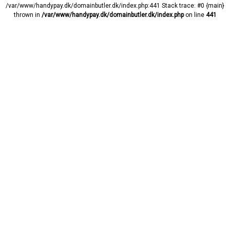
/var/www/handypay.dk/domainbutler.dk/index.php:441 Stack trace: #0 {main}
thrown in
/var/www/handypay.dk/domainbutler.dk/index.php
on line
441