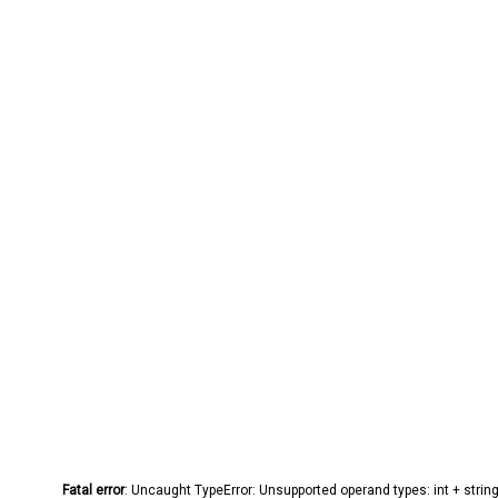
Fatal error
: Uncaught TypeError: Unsupported operand types: int + stri