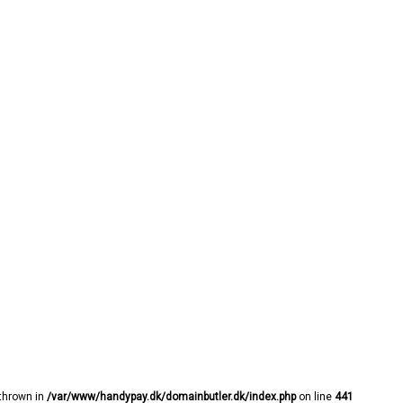
 thrown in
/var/www/handypay.dk/domainbutler.dk/index.php
on line
441