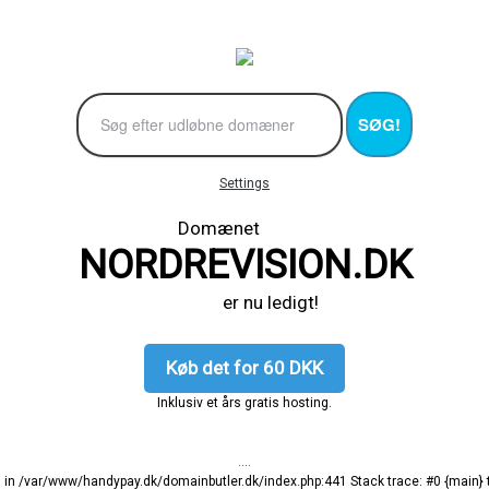
SØG!
Settings
Domænet
NORDREVISION.DK
er nu ledigt!
Køb det for 60 DKK
Inklusiv et års gratis hosting.
....
ng in /var/www/handypay.dk/domainbutler.dk/index.php:441 Stack trace: #0 {main}