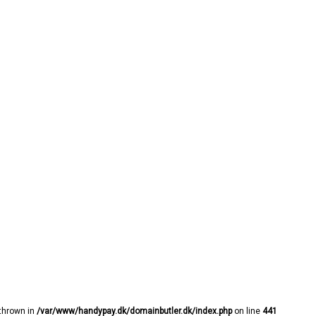
 thrown in
/var/www/handypay.dk/domainbutler.dk/index.php
on line
441