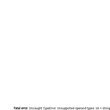
Fatal error
: Uncaught TypeError: Unsupported operand types: int + stri