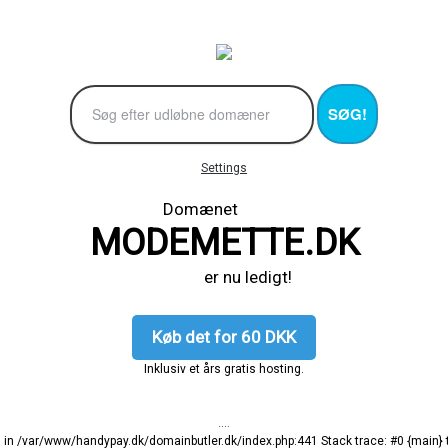
SØG!
Settings
Domænet
MODEMETTE.DK
er nu ledigt!
Køb det for 60 DKK
Inklusiv et års gratis hosting.
....
ng in /var/www/handypay.dk/domainbutler.dk/index.php:441 Stack trace: #0 {main}