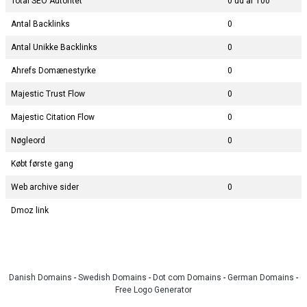
Total SEO Autoritet
0 ud af 100
Antal Backlinks
0
Antal Unikke Backlinks
0
Ahrefs Domænestyrke
0
Majestic Trust Flow
0
Majestic Citation Flow
0
Nøgleord
0
Købt første gang
Web archive sider
0
Dmoz link
Danish Domains
-
Swedish Domains
-
Dot com Domains
-
German Domains
-
Free Logo Generator