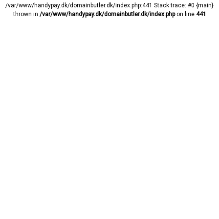
/var/www/handypay.dk/domainbutler.dk/index.php:441 Stack trace: #0 {main}
thrown in
/var/www/handypay.dk/domainbutler.dk/index.php
on line
441