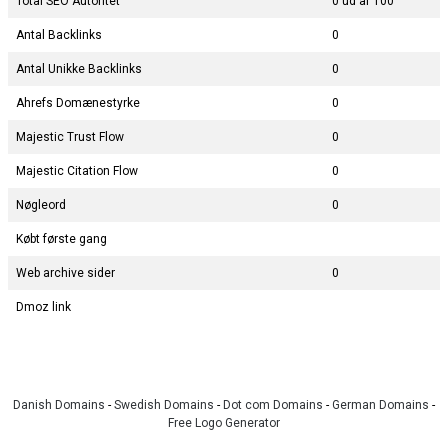
Total SEO Autoritet
0 ud af 100
Antal Backlinks
0
Antal Unikke Backlinks
0
Ahrefs Domænestyrke
0
Majestic Trust Flow
0
Majestic Citation Flow
0
Nøgleord
0
Købt første gang
Web archive sider
0
Dmoz link
Danish Domains
-
Swedish Domains
-
Dot com Domains
-
German Domains
-
Free Logo Generator