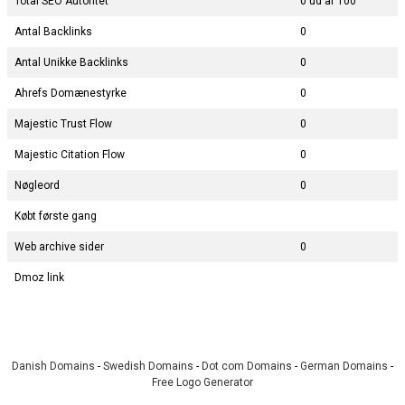
Total SEO Autoritet
0 ud af 100
Antal Backlinks
0
Antal Unikke Backlinks
0
Ahrefs Domænestyrke
0
Majestic Trust Flow
0
Majestic Citation Flow
0
Nøgleord
0
Købt første gang
Web archive sider
0
Dmoz link
Danish Domains
-
Swedish Domains
-
Dot com Domains
-
German Domains
-
Free Logo Generator