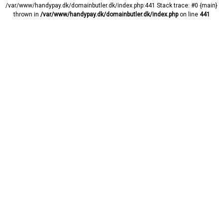
/var/www/handypay.dk/domainbutler.dk/index.php:441 Stack trace: #0 {main}
thrown in
/var/www/handypay.dk/domainbutler.dk/index.php
on line
441