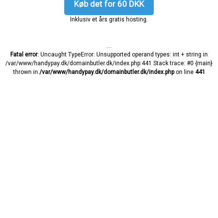
Køb det for 60 DKK
Inklusiv et års gratis hosting.
....
Fatal error
: Uncaught TypeError: Unsupported operand types: int + string in
/var/www/handypay.dk/domainbutler.dk/index.php:441 Stack trace: #0 {main}
thrown in
/var/www/handypay.dk/domainbutler.dk/index.php
on line
441