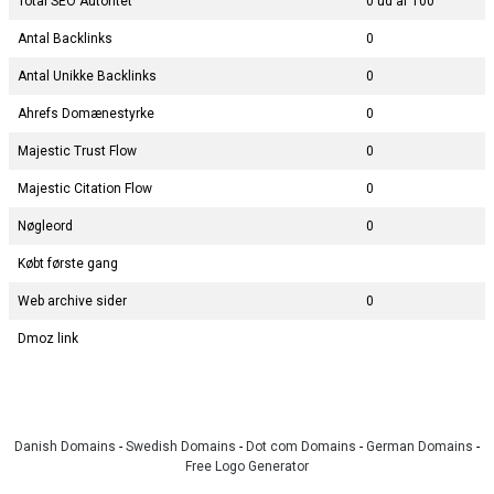
Total SEO Autoritet
0 ud af 100
Antal Backlinks
0
Antal Unikke Backlinks
0
Ahrefs Domænestyrke
0
Majestic Trust Flow
0
Majestic Citation Flow
0
Nøgleord
0
Købt første gang
Web archive sider
0
Dmoz link
Danish Domains
-
Swedish Domains
-
Dot com Domains
-
German Domains
-
Free Logo Generator