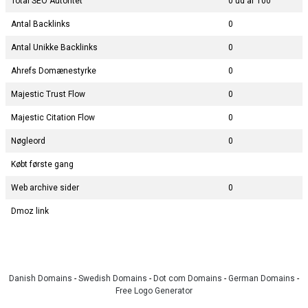
Total SEO Autoritet
0 ud af 100
Antal Backlinks
0
Antal Unikke Backlinks
0
Ahrefs Domænestyrke
0
Majestic Trust Flow
0
Majestic Citation Flow
0
Nøgleord
0
Købt første gang
Web archive sider
0
Dmoz link
Danish Domains
-
Swedish Domains
-
Dot com Domains
-
German Domains
-
Free Logo Generator