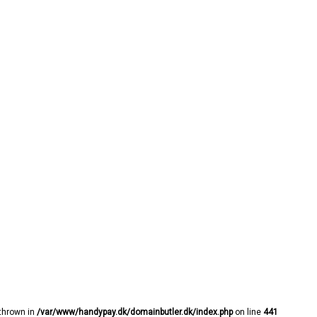
 thrown in
/var/www/handypay.dk/domainbutler.dk/index.php
on line
441