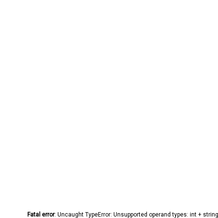
Fatal error
: Uncaught TypeError: Unsupported operand types: int + stri