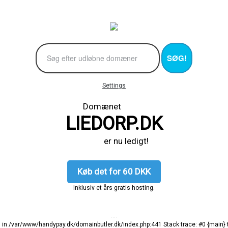
SØG!
Settings
Domænet
LIEDORP.DK
er nu ledigt!
Køb det for 60 DKK
Inklusiv et års gratis hosting.
....
ng in /var/www/handypay.dk/domainbutler.dk/index.php:441 Stack trace: #0 {main}