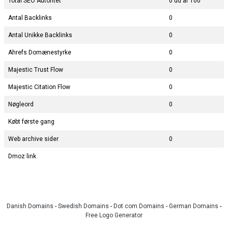
Total SEO Autoritet
0 ud af 100
Antal Backlinks
0
Antal Unikke Backlinks
0
Ahrefs Domænestyrke
0
Majestic Trust Flow
0
Majestic Citation Flow
0
Nøgleord
0
Købt første gang
Web archive sider
0
Dmoz link
Danish Domains
-
Swedish Domains
-
Dot com Domains
-
German Domains
-
Free Logo Generator