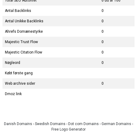
Total SEO Autoritet
0 ud af 100
Antal Backlinks
0
Antal Unikke Backlinks
0
Ahrefs Domænestyrke
0
Majestic Trust Flow
0
Majestic Citation Flow
0
Nøgleord
0
Købt første gang
Web archive sider
0
Dmoz link
Danish Domains
-
Swedish Domains
-
Dot com Domains
-
German Domains
-
Free Logo Generator