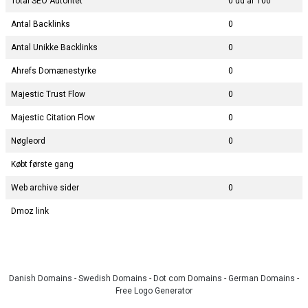
Total SEO Autoritet
0 ud af 100
Antal Backlinks
0
Antal Unikke Backlinks
0
Ahrefs Domænestyrke
0
Majestic Trust Flow
0
Majestic Citation Flow
0
Nøgleord
0
Købt første gang
Web archive sider
0
Dmoz link
Danish Domains
-
Swedish Domains
-
Dot com Domains
-
German Domains
-
Free Logo Generator