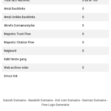
Total SEO Autoritet
0 ud af 100
Antal Backlinks
0
Antal Unikke Backlinks
0
Ahrefs Domænestyrke
0
Majestic Trust Flow
0
Majestic Citation Flow
0
Nøgleord
0
Købt første gang
Web archive sider
0
Dmoz link
Danish Domains
-
Swedish Domains
-
Dot com Domains
-
German Domains
-
Free Logo Generator