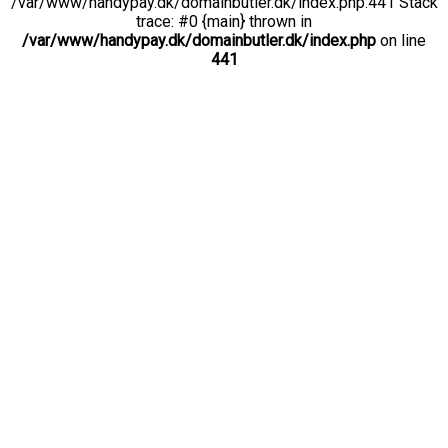
/var/www/handypay.dk/domainbutler.dk/index.php:441 Stack
trace: #0 {main} thrown in
/var/www/handypay.dk/domainbutler.dk/index.php
on line
441