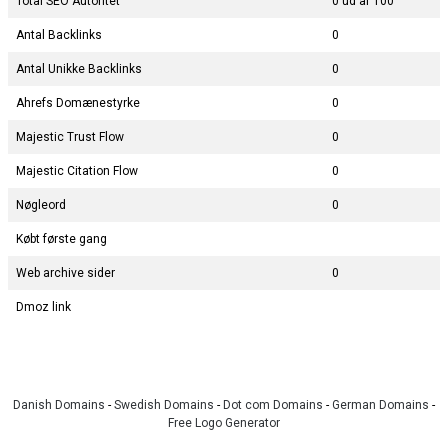
Total SEO Autoritet
0 ud af 100
Antal Backlinks
0
Antal Unikke Backlinks
0
Ahrefs Domænestyrke
0
Majestic Trust Flow
0
Majestic Citation Flow
0
Nøgleord
0
Købt første gang
Web archive sider
0
Dmoz link
Danish Domains
-
Swedish Domains
-
Dot com Domains
-
German Domains
-
Free Logo Generator