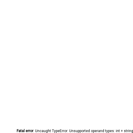
Fatal error
: Uncaught TypeError: Unsupported operand types: int + stri