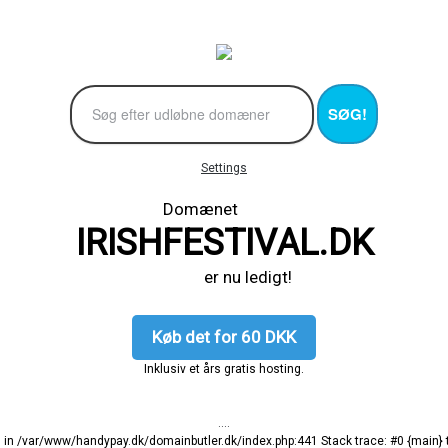
SØG!
Settings
Domænet
IRISHFESTIVAL.DK
er nu ledigt!
Køb det for 60 DKK
Inklusiv et års gratis hosting.
....
ng in /var/www/handypay.dk/domainbutler.dk/index.php:441 Stack trace: #0 {main}