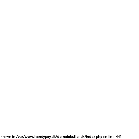
 thrown in
/var/www/handypay.dk/domainbutler.dk/index.php
on line
441