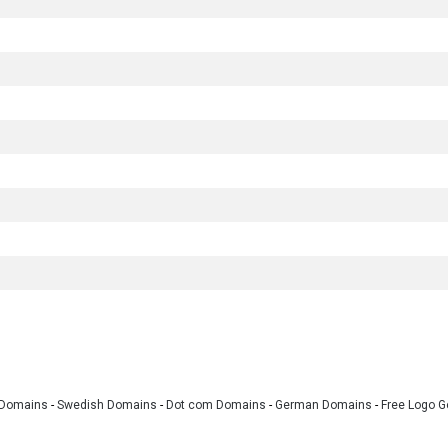
 Domains
-
Swedish Domains
-
Dot com Domains
-
German Domains
-
Free Logo G