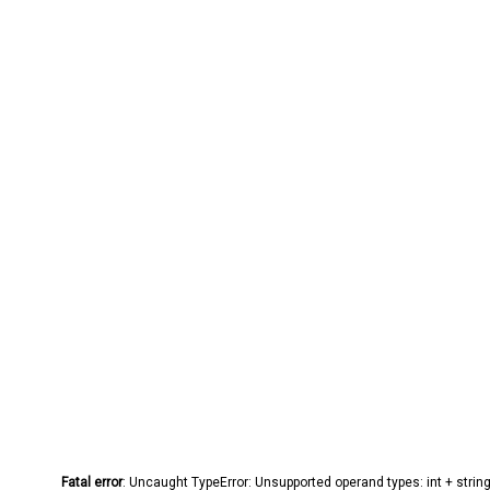
Fatal error
: Uncaught TypeError: Unsupported operand types: int + stri