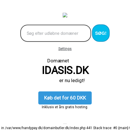
SØG!
Settings
Domænet
IDASIS.DK
er nu ledigt!
Køb det for 60 DKK
Inklusiv et års gratis hosting.
....
ng in /var/www/handypay.dk/domainbutler.dk/index.php:441 Stack trace: #0 {main}