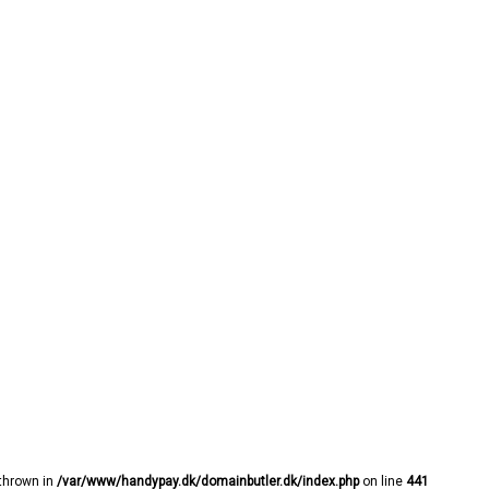
 thrown in
/var/www/handypay.dk/domainbutler.dk/index.php
on line
441