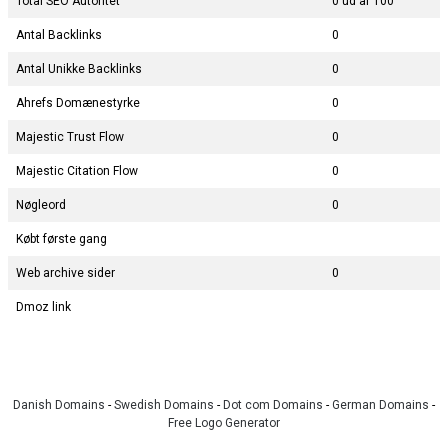
Total SEO Autoritet
0 ud af 100
Antal Backlinks
0
Antal Unikke Backlinks
0
Ahrefs Domænestyrke
0
Majestic Trust Flow
0
Majestic Citation Flow
0
Nøgleord
0
Købt første gang
Web archive sider
0
Dmoz link
Danish Domains
-
Swedish Domains
-
Dot com Domains
-
German Domains
-
Free Logo Generator