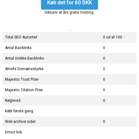
Køb det for 60 DKK
Inklusiv et års gratis hosting.
....
Total SEO Autoritet
0 ud af 100
Antal Backlinks
0
Antal Unikke Backlinks
0
Ahrefs Domænestyrke
0
Majestic Trust Flow
0
Majestic Citation Flow
0
Nøgleord
0
Købt første gang
Web archive sider
0
Dmoz link